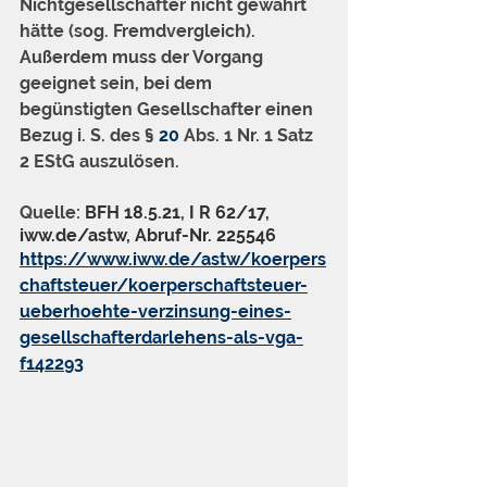
Nichtgesellschafter nicht gewährt 
hätte (sog. Fremdvergleich). 
Außerdem muss der Vorgang 
geeignet sein, bei dem 
begünstigten Gesellschafter einen 
Bezug i. S. des § 
20
 Abs. 1 Nr. 1 Satz 
2 EStG auszulösen.
Quelle: 
BFH 18.5.21, I R 62/17, 
iww.de/astw, Abruf-Nr. 225546
https://www.iww.de/astw/koerpers
chaftsteuer/koerperschaftsteuer-
ueberhoehte-verzinsung-eines-
gesellschafterdarlehens-als-vga-
f142293