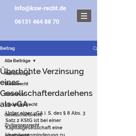
info@ksw-recht.de
06131 464 88 70
Beitrag
Alle Beiträge
Überhöhte Verzinsung
Alle Beiträge
eines
Steuerrecht
Gesellschafterdarlehens
Bankrecht
als vGA
Steuerstrafrecht
Unter einer vGA i. S. des § 
8
 Abs. 3 
Gesellschaftsrecht
Satz 2 KStG ist bei einer 
Zivilprozessrecht
Kapitalgesellschaft eine 
Vermögensminderung zu 
Arbeitsrecht