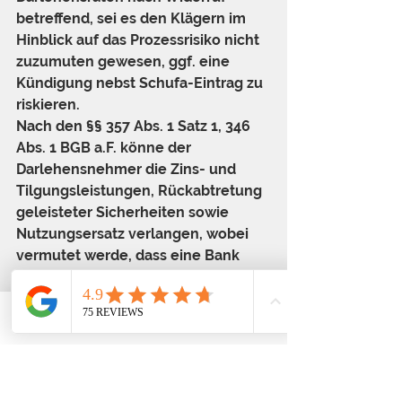
betreffend, sei es den Klägern im 
Hinblick auf das Prozessrisiko nicht 
zuzumuten gewesen, ggf. eine 
Kündigung nebst Schufa-Eintrag zu 
riskieren.
Nach den §§ 357 Abs. 1 Satz 1, 346 
Abs. 1 BGB a.F. könne der 
Darlehensnehmer die Zins- und 
Tilgungsleistungen, Rückabtretung 
geleisteter Sicherheiten sowie 
Nutzungsersatz verlangen, wobei 
vermutet werde, dass eine Bank 
Nutzungen im Wert des üblichen 
Verzugszinses von 5 
Prozentpunkten über Basiszinssatz 
Telefon
Email
Adresse
gezogen hätte.
Die des Weiteren begehrte Zahlung 
an die Kläger sei abzuweisen 