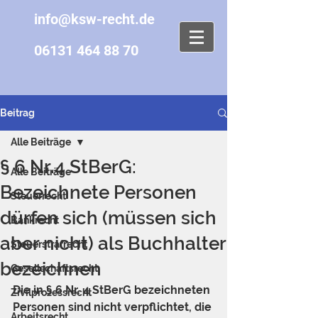
info@ksw-recht.de
06131 464 88 70
Beitrag
Alle Beiträge
§ 6 Nr.4 StBerG:
Alle Beiträge
Bezeichnete Personen
Steuerrecht
dürfen sich (müssen sich
Bankrecht
aber nicht) als Buchhalter
Steuerstrafrecht
bezeichnen
Gesellschaftsrecht
Die in § 6 Nr. 4 StBerG bezeichneten 
Zivilprozessrecht
Personen sind nicht verpflichtet, die 
Arbeitsrecht