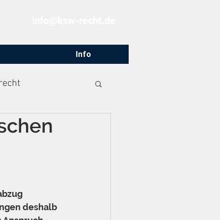
info@ksw-recht.de
Info
recht
ischen
G
abzug 
ngen deshalb 