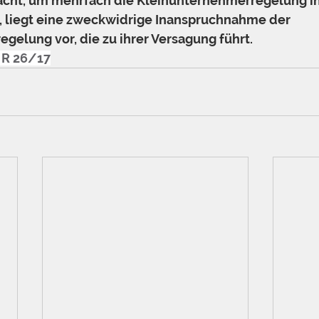
acht, um mehrfach die Kleinunternehmerregelung in
 liegt eine zweckwidrige Inanspruchnahme der 
gelung vor, die zu ihrer Versagung führt.
I R 26/17