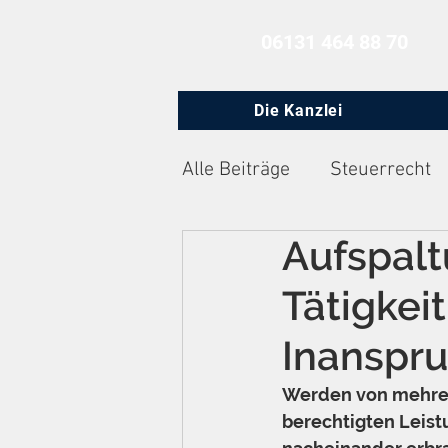
06131 464 88 70
Die Kanzlei
Alle Beiträge
Steuerrecht
Aufspalt
Zivilprozessrecht
Arbe
Tätigkei
Inanspr
Werden von mehrer
berechtigten Leis