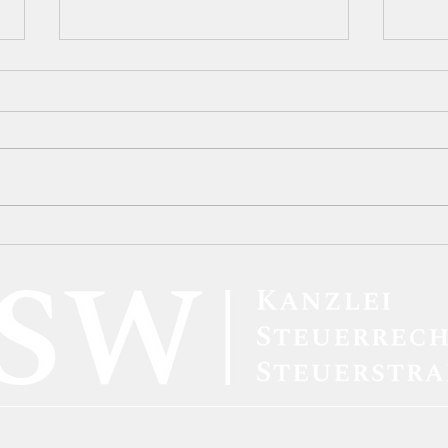
Die strafbefreiende
Die 
Selbstanzeige (§ 371 AO) in
Vors
der Plattformökonomie:
Karu
Eine dogmatische Analyse
Unzu
der Sperrwirkung im Lichte
„Inf
von DAC7
Dolo
Verf