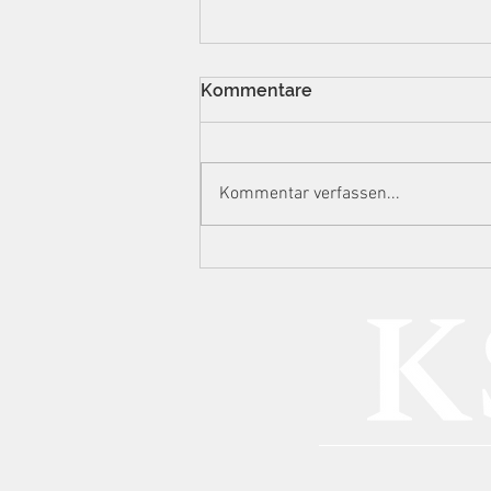
Kommentare
Kommentar verfassen...
Eskalationsstufe
Hausdurchsuchung:
Ermittlungsstrategien der
Steuerfahndung gegen
Content Creator im Lichte
von DAC7