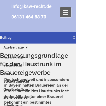
info@ksw-recht.de
06131 464 88 70
Beitrag
Alle Beiträge
Bemessungsgrundlage
Alle Beiträge
für den Haustrunk im
Steuerrecht
Brauereigewerbe
Bankrecht
Deutschlandweit und insbesondere 
Steuerstrafrecht
in Bayern halten Brauereien an der 
Gesellschaftsrecht
alten Tradition des Haustrunks fest: 
Jeder Mitarbeiter einer Brauerei 
Zivilprozessrecht
bekommt ein bestimmtes 
Arbeitsrecht