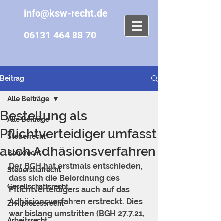
info@ksw-recht.de
06131 464 88 70
Beitrag
Alle Beiträge
Bestellung als
Alle Beiträge
Pflichtverteidiger umfasst
Steuerrecht
auch Adhäsionsverfahren
Bankrecht
Der BGH hat erstmals entschieden, 
Steuerstrafrecht
dass sich die Beiordnung des 
Gesellschaftsrecht
Pflichtverteidigers auch auf das 
Adhäsionsverfahren erstreckt. Dies 
Zivilprozessrecht
war bislang umstritten (BGH 27.7.21, 
Arbeitsrecht