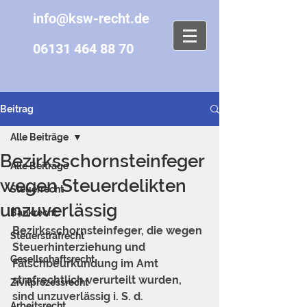
info@ksw-recht.de
06131 464 88 70
Beitrag
Alle Beiträge
Bezirksschornsteinfeger
Alle Beiträge
wegen Steuerdelikten
Steuerrecht
unzuverlässig
Bankrecht
Bezirksschornsteinfeger, die wegen 
Steuerstrafrecht
Steuerhinterziehung und 
Gesellschaftsrecht
Falschbeurkundung im Amt 
strafrechtlich verurteilt wurden, 
Zivilprozessrecht
sind unzuverlässig i. S. d. 
Arbeitsrecht