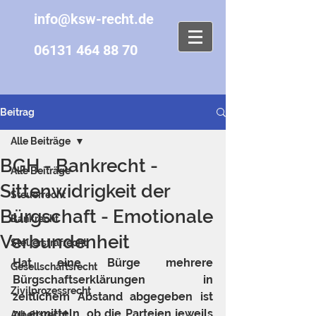
info@ksw-recht.de
06131 464 88 70
Beitrag
Alle Beiträge
BGH - Bankrecht -
Alle Beiträge
Sittenwidrigkeit der
Steuerrecht
Bürgschaft - Emotionale
Bankrecht
Verbundenheit
Steuerstrafrecht
Hat eine Bürge mehrere 
Gesellschaftsrecht
Bürgschaftserklärungen in 
Zivilprozessrecht
zeitlichem Abstand abgegeben ist 
zu ermitteln, ob die Parteien jeweils 
Arbeitsrecht