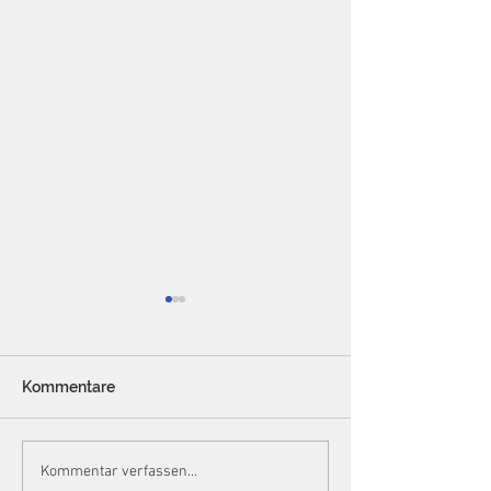
Kommentare
Die strafbefreiende
Die Grenzen de
Kommentar verfassen...