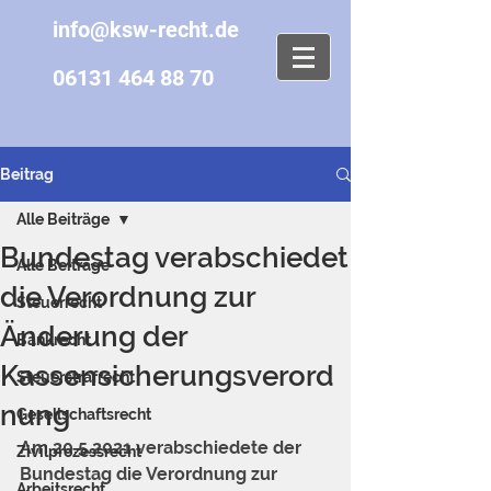
info@ksw-recht.de
06131 464 88 70
Beitrag
Alle Beiträge
Bundestag verabschiedet
Alle Beiträge
die Verordnung zur
Steuerrecht
Änderung der
Bankrecht
Kassensicherungsverord
Steuerstrafrecht
nung
Gesellschaftsrecht
Am 20.5.2021 verabschiedete der 
Zivilprozessrecht
Bundestag die Verordnung zur 
Arbeitsrecht