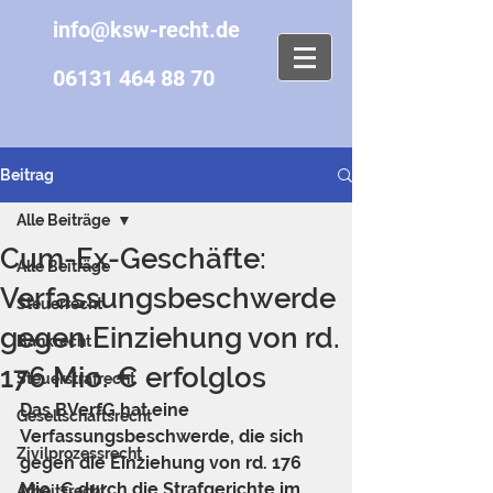
info@ksw-recht.de
06131 464 88 70
Beitrag
Alle Beiträge
Cum-Ex-Geschäfte:
Alle Beiträge
Verfassungsbeschwerde
Steuerrecht
gegen Einziehung von rd.
Bankrecht
176 Mio. € erfolglos
Steuerstrafrecht
Das BVerfG hat eine 
Gesellschaftsrecht
Verfassungsbeschwerde, die sich 
Zivilprozessrecht
gegen die Einziehung von rd. 176 
Mio. € durch die Strafgerichte im 
Arbeitsrecht