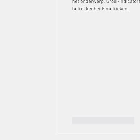
het onderwerp. Groei-indicator
betrokkenheidsmetrieken.
Gefällt mir
Antworten