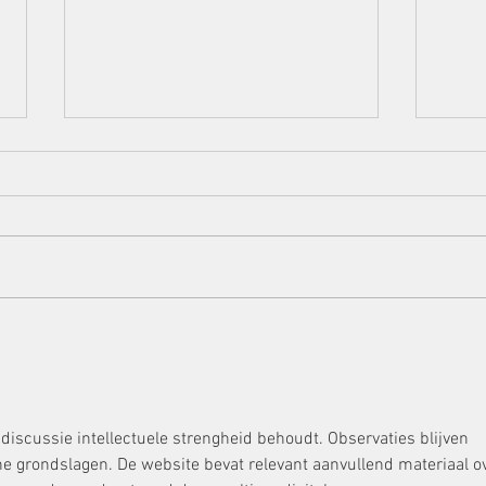
Die Grenzen der
Mani
Vorsteuerversagung bei
Ausl
Karussellgeschäften:
Euro
Unzulässigkeit der
zu S
„Infektionstheorie“ und
Urku
iscussie intellectuele strengheid behoudt. Observaties blijven 
Dolo-agit-Einwand im AdV-
Gmb
grondslagen. De website bevat relevant aanvullend materiaal ov
Verfahren