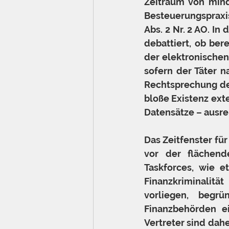
Zeitraum von mind
Besteuerungspraxi
Abs. 2 Nr. 2 AO. In
debattiert, ob ber
der elektronischen 
sofern der Täter 
Rechtsprechung de
bloße Existenz ext
Datensätze – ausre
Das Zeitfenster fü
vor der flächend
Taskforces, wie 
Finanzkriminalitä
vorliegen, begr
Finanzbehörden ei
Vertreter sind dah