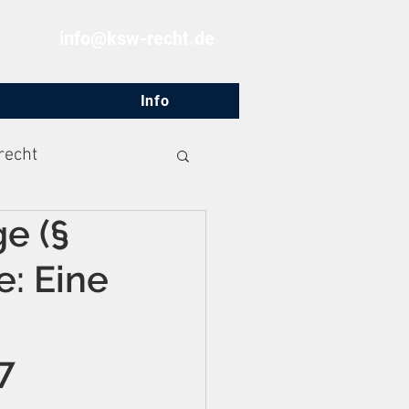
info@ksw-recht.de
Info
recht
e (§
e: Eine
7