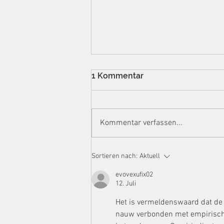
1 Kommentar
Kommentar verfassen...
Eskalationsstufe
Sortieren nach:
Aktuell
Hausdurchsuchung:
Ermittlungsstrategien der
evovexufix02
Steuerfahndung gegen
12. Juli
Content Creator im Lichte
Het is vermeldenswaard dat de d
von DAC7
nauw verbonden met empirische 