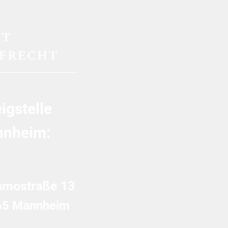
igstelle
nheim:
amostraße 13
65 Mannheim