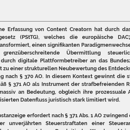
che Erfassung von Content Creatorn hat durch da
gesetz (PStTG), welches die europäische DAC7-R
ransformiert, einen signifikanten Paradigmenwechsel
grenzüberschreitende Übermittlung steuerlic
 durch digitale Plattformbetreiber an das Bundesz
rt zu einer strukturellen Neubewertung des Entdecku
g nach § 370 AO. In diesem Kontext gewinnt die st
ß § 371 AO als Instrument der strafbefreienden Rü
 massiv an Bedeutung, obgleich ihre prozessuale 
ierten Datenfluss juristisch stark limitiert wird.
stanzeige erfordert nach § 371 Abs. 1 AO zwingend 
er unverjährten Steuerstraftaten einer Steuera