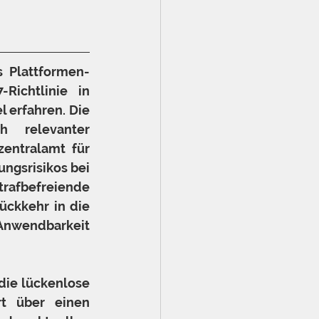
s Plattformen-
ichtlinie in 
 erfahren. Die 
h relevanter 
entralamt für 
ngsrisikos bei 
rafbefreiende 
ckkehr in die 
Anwendbarkeit 
die lückenlose 
rt über einen 