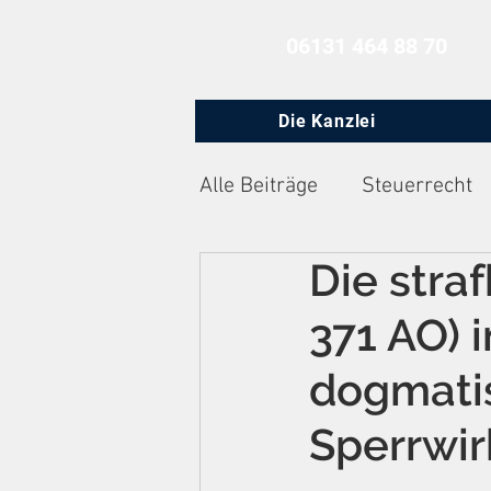
06131 464 88 70
Die Kanzlei
Alle Beiträge
Steuerrecht
Die stra
Zivilprozessrecht
Arbe
371 AO) 
dogmati
Sperrwir