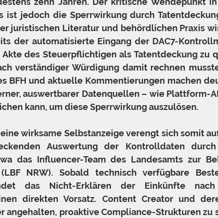
estens zehn Jahren. Der kritische Wendepunkt in 
s ist jedoch die Sperrwirkung durch Tatentdeckun
 der juristischen Literatur und behördlichen Praxis 
eits der automatisierte Eingang der DAC7-Kontrollm
Akte des Steuerpflichtigen als Tatentdeckung zu qual
nach verständiger Würdigung damit rechnen musste.
s BFH und aktuelle Kommentierungen machen deutl
erner, auswertbarer Datenquellen – wie Plattform-A
ichen kann, um diese Sperrwirkung auszulösen.
r eine wirksame Selbstanzeige verengt sich somit au
eckenden Auswertung der Kontrolldaten durch sp
etwa das Influencer-Team des Landesamts zur Be
t (LBF NRW). Sobald technisch verfügbare Beste
ündet das Nicht-Erklären der Einkünfte nach
nen direkten Vorsatz. Content Creator und dere
er angehalten, proaktive Compliance-Strukturen zu s