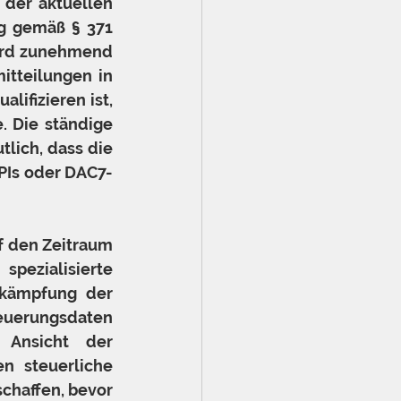
der aktuellen 
g gemäß § 371 
wird zunehmend 
itteilungen in 
ifizieren ist, 
 Die ständige 
ich, dass die 
PIs oder DAC7-
f den Zeitraum 
ezialisierte 
kämpfung der 
uerungsdaten 
 Ansicht der 
n steuerliche 
chaffen, bevor 