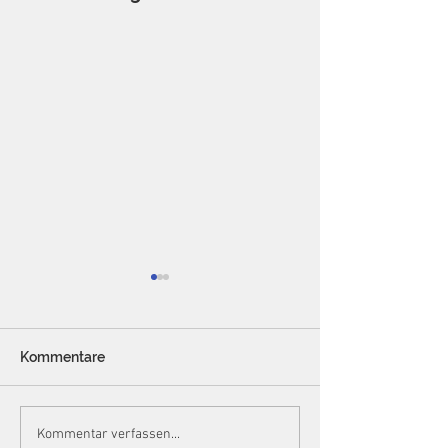
Kommentare
Neue BAföG-
BFH-Urteil: Ge
Kommentar verfassen...