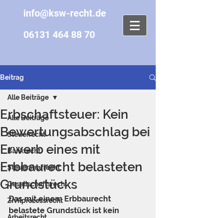
info@ksw-recht.de
06131 464 88 70
Beitrag
Alle Beiträge
Erbschaftsteuer: Kein
Alle Beiträge
Bewertungsabschlag bei
Steuerrecht
Erwerb eines mit
Bankrecht
Erbbaurecht belasteten
Steuerstrafrecht
Grundstücks
Gesellschaftsrecht
Das mit einem Erbbaurecht 
Zivilprozessrecht
belastete Grundstück ist kein 
Arbeitsrecht