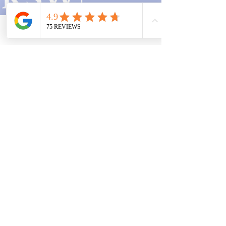
Studierende
Standorte
Telefon
Email
Adresse
Kanzlei
Mainz:
Mombacher Str. 93
55122 Mainz
06131 464 88 70
Zweigstelle
Frankfurt:
Opernplatz 14
60313 Frankfurt am Main
069 153 294 512