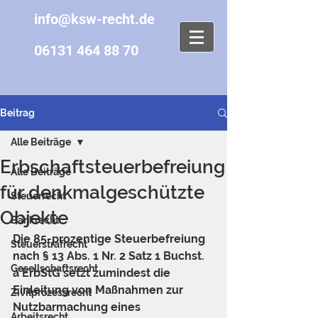
info@ksw-recht.de
06131 464 88 70
Beitrag
Alle Beiträge
Erbschaftsteuerbefreiung
Alle Beiträge
für denkmalgeschützte
Steuerrecht
Objekte
Bankrecht
Die 85-prozentige Steuerbefreiung 
Steuerstrafrecht
nach § 13 Abs. 1 Nr. 2 Satz 1 Buchst. 
Gesellschaftsrecht
a ErbStG setzt zumindest die 
Einleitung von Maßnahmen zur 
Zivilprozessrecht
Nutzbarmachung eines 
Arbeitsrecht