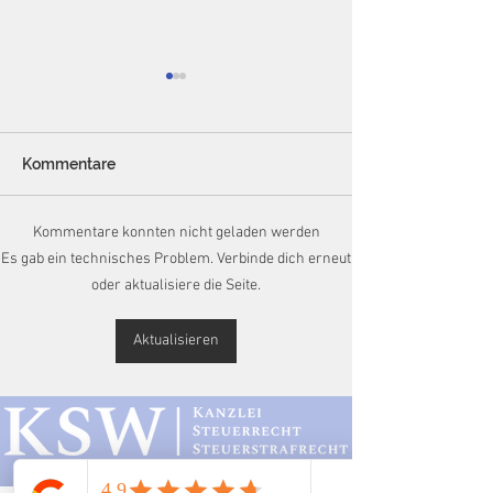
Kommentare
Kommentare konnten nicht geladen werden
Die strafbefreiende
Die Grenzen de
Es gab ein technisches Problem. Verbinde dich erneut
Selbstanzeige (§ 371 AO)
Vorsteuerversa
oder aktualisiere die Seite.
in der
Karussellgesch
Plattformökonomie: Eine
Unzulässigkeit 
Aktualisieren
dogmatische Analyse
„Infektionstheo
der Sperrwirkung im
Dolo-agit-Einw
Lichte von DAC7
AdV-Verfahren
Standorte