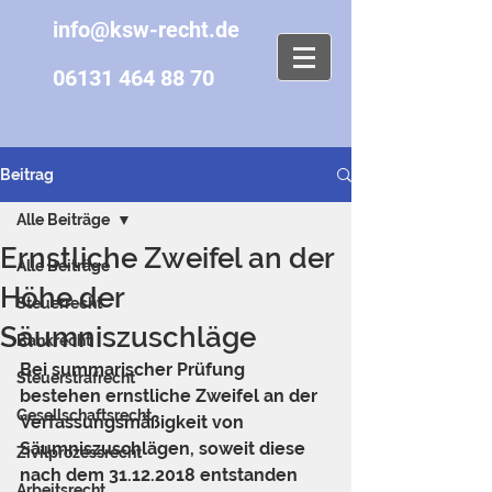
info@ksw-recht.de
06131 464 88 70
Beitrag
Alle Beiträge
Ernstliche Zweifel an der
Alle Beiträge
Höhe der
Steuerrecht
Säumniszuschläge
Bankrecht
Bei summarischer Prüfung 
Steuerstrafrecht
bestehen ernstliche Zweifel an der 
Gesellschaftsrecht
Verfassungsmäßigkeit von 
Säumniszuschlägen, soweit diese 
Zivilprozessrecht
nach dem 31.12.2018 entstanden 
Arbeitsrecht