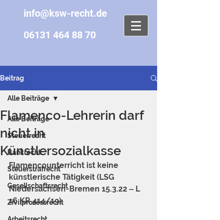
info@ksw-recht.de
06131 464 88 70
Beitrag
Alle Beiträge
Flamenco-Lehrerin darf
Alle Beiträge
nicht in
Steuerrecht
Künstlersozialkasse
Bankrecht
Flamencounterricht ist keine 
Steuerstrafrecht
künstlerische Tätigkeit (LSG 
Gesellschaftsrecht
Niedersachsen-Bremen 15.3.22 ‒ L 
16 KR 414/19).
Zivilprozessrecht
Arbeitsrecht