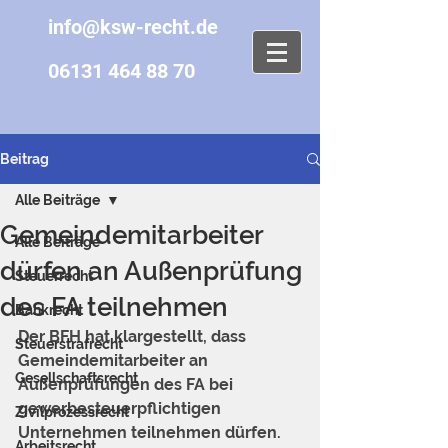
info@ksw-recht.de
06131 464 88 70
Beitrag
Alle Beiträge
Gemeindemitarbeiter
Alle Beiträge
dürfen an Außenprüfung
Steuerrecht
des FA teilnehmen
Bankrecht
Der BFH hat klargestellt, dass 
Steuerstrafrecht
Gemeindemitarbeiter an 
Gesellschaftsrecht
Außenprüfungen des FA bei 
gewerbesteuerpflichtigen 
Zivilprozessrecht
Unternehmen teilnehmen dürfen. 
Arbeitsrecht