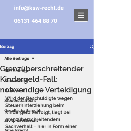
info@ksw-recht.de
06131 464 88 70
Beitrag
Alle Beiträge
Grenzüberschreitender
Alle Beiträge
Kindergeld-Fall:
Steuerrecht
notwendige Verteidigung
Bankrecht
Wird der Beschuldigte wegen 
Steuerstrafrecht
Steuerhinterziehung beim 
Gesellschaftsrecht
Kindergeld verfolgt, liegt bei 
grenzüberschreitendem 
Zivilprozessrecht
Sachverhalt ‒ hier in Form einer 
Arbeitsrecht