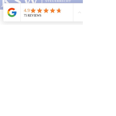
Studierende
Standorte
Telefon
Email
Adresse
Kanzlei
Mainz:
Mombacher Str. 93
55122 Mainz
06131 464 88 70
Zweigstelle
Frankfurt:
Opernplatz 14
60313 Frankfurt am Main