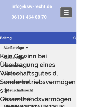
info@ksw-recht.de
06131 464 88 70
Beitrag
Alle Beiträge
Kein Gewinn bei
Alle Beiträge
Übertragung eines
Steuerrecht
Wirtschaftsgutes d.
Bankrecht
Sonderbetriebsvermögen
Steuerstrafrecht
s in
Gesellschaftsrecht
Gesamthandsvermögen
Zivilprozessrecht
Die teilentgeltliche Übertragung 
Arbeitsrecht