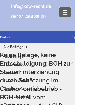
info@ksw-recht.de
06131 464 88 70
Beitrag
Alle Beiträge
Keine Belege, keine
Alle Beiträge
Entschuldigung: BGH zur
Steuerrecht
Steuerhinterziehung
Bankrecht
durch Schätzung im
Steuerstrafrecht
Gastronomiebetrieb -
Gesellschaftsrecht
BGH, Urteil vom
Zivilprozessrecht
Arbeitsrecht