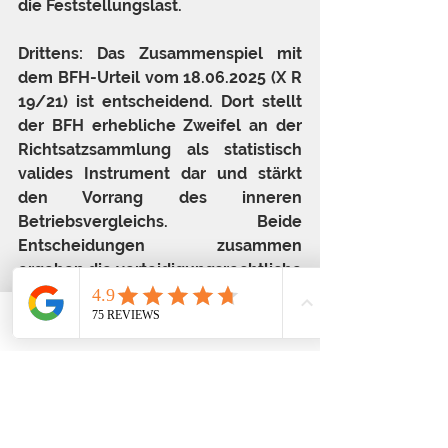
die Feststellungslast.
Drittens: Das Zusammenspiel mit 
dem BFH-Urteil vom 18.06.2025 (X R 
19/21) ist entscheidend. Dort stellt 
der BFH erhebliche Zweifel an der 
Richtsatzsammlung als statistisch 
valides Instrument dar und stärkt 
den Vorrang des inneren 
Betriebsvergleichs. Beide 
Entscheidungen zusammen 
ergeben die verteidigungsrechtliche 
Lage: Wer Belege hat und seine 
Zahlen erklären kann, kämpft aus 
Telefon
Email
Adresse
einer deutlich stärkeren Position. 
Wer keine Unterlagen hat, riskiert 
nicht nur eine Hinzuschätzung — 
sondern ein Strafverfahren.