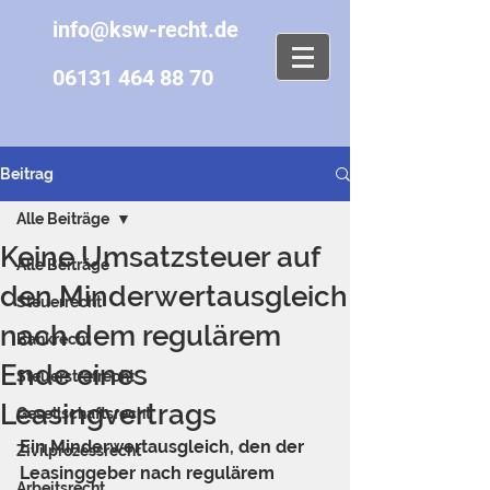
info@ksw-recht.de
06131 464 88 70
Beitrag
Alle Beiträge
Keine Umsatzsteuer auf
Alle Beiträge
den Minderwertausgleich
Steuerrecht
nach dem regulärem
Bankrecht
Ende eines
Steuerstrafrecht
Leasingvertrags
Gesellschaftsrecht
Ein Minderwertausgleich, den der 
Zivilprozessrecht
Leasinggeber nach regulärem 
Arbeitsrecht