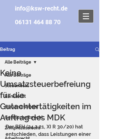
info@ksw-recht.de
06131 464 88 70
Beitrag
Alle Beiträge
Keine
Alle Beiträge
Umsatzsteuerbefreiung
Steuerrecht
für die
Bankrecht
Gutachtertätigkeiten im
Steuerstrafrecht
Auftrag des MDK
Gesellschaftsrecht
Der BFH (24.2.21, XI R 30/20) hat 
Zivilprozessrecht
entschieden, dass Leistungen einer 
Arbeitsrecht