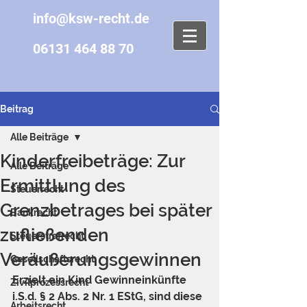
info@ksw-recht.de
06131 464 88 70
Beitrag
Alle Beiträge
Kinderfreibeträge: Zur
Alle Beiträge
Ermittlung des
Steuerrecht
Grenzbetrages bei später
Bankrecht
zufließenden
Steuerstrafrecht
Veräußerungsgewinnen
Gesellschaftsrecht
Erzielt ein Kind Gewinneinkünfte 
Zivilprozessrecht
i.S.d. § 2 Abs. 2 Nr. 1 EStG, sind diese 
Arbeitsrecht