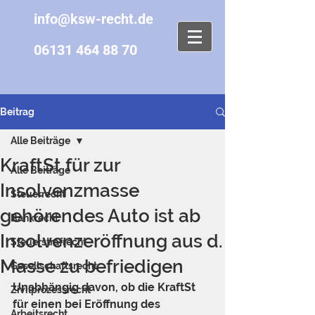
info@ksw-recht.de
06131 464 88 70
Beitrag
Alle Beiträge
KraftSt für zur
Alle Beiträge
Insolvenzmasse
Steuerrecht
gehörendes Auto ist ab
Bankrecht
Insolvenzeröffnung aus d.
Steuerstrafrecht
Masse zu befriedigen
Gesellschaftsrecht
Unabhängig davon, ob die KraftSt 
Zivilprozessrecht
für einen bei Eröffnung des 
Arbeitsrecht