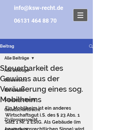
info@ksw-recht.de
06131 464 88 70
Beitrag
Alle Beiträge
Steuerbarkeit des
Alle Beiträge
Gewinns aus der
Steuerrecht
Veräußerung eines sog.
Bankrecht
Mobilheims
Steuerstrafrecht
Ein Mobilheim ist ein anderes 
Gesellschaftsrecht
Wirtschaftsgut i.S. des § 23 Abs. 1 
Zivilprozessrecht
Satz 1 Nr. 2 EStG. Als Gebäude (im 
bewertungsrechtlichen Sinne) wird 
Arbeitsrecht