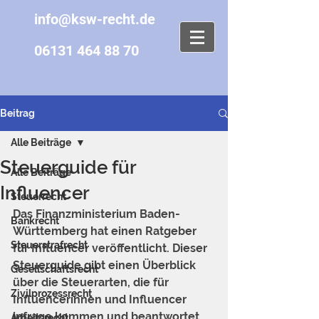
info@ksw-recht.de
06131 464 88 70
Beitrag
Alle Beiträge
Steuerguide für
Alle Beiträge
Influencer
Steuerrecht
Das Finanzministerium Baden-
Bankrecht
Württemberg hat einen Ratgeber 
Steuerstrafrecht
für Influencer veröffentlicht. Dieser 
Steuerguide gibt einen Überblick 
Gesellschaftsrecht
über die Steuerarten, die für 
Zivilprozessrecht
Influencerinnen und Influencer 
infrage kommen und beantwortet 
Arbeitsrecht