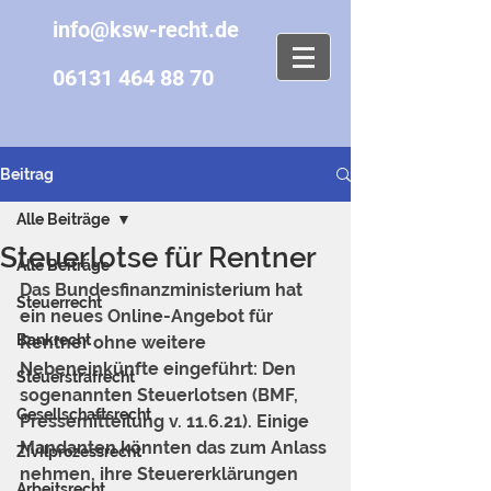
info@ksw-recht.de
06131 464 88 70
Beitrag
Alle Beiträge
Steuerlotse für Rentner
Alle Beiträge
Das Bundesfinanzministerium hat 
Steuerrecht
ein neues Online-Angebot für 
Bankrecht
Rentner ohne weitere 
Nebeneinkünfte eingeführt: Den 
Steuerstrafrecht
sogenannten Steuerlotsen (BMF, 
Gesellschaftsrecht
Pressemitteilung v. 11.6.21). Einige 
Mandanten könnten das zum Anlass 
Zivilprozessrecht
nehmen, ihre Steuererklärungen 
Arbeitsrecht