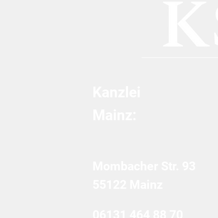
zu Spielhallen, technischer
Urkundenfälschung und
GmbH-Haftung
Kanzlei
Mainz:
Mombacher Str. 93
55122 Mainz
06131 464 88 70