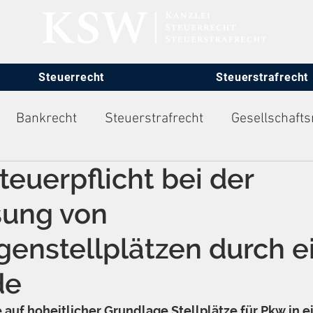
Steuerrecht
Steuerstrafrecht
Bankrecht
Steuerstrafrecht
Gesellschafts
euerpflicht bei der
itsrecht
sung von
genstellplätzen durch e
de
auf hoheitlicher Grundlage Stellplätze für Pkw in ei