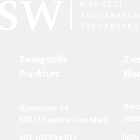
für Studierende
steu
Zweigstelle
Zwe
Frankfurt:
Man
Dyn
Opernplatz 14
681
60313 Frankfurt am Main
069 153 294 512
0621