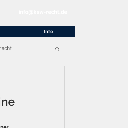
info@ksw-recht.de
Info
recht
ine
ner 