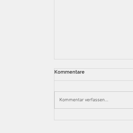
Kommentare
Kommentar verfassen...
Manipulierte
Auslesestreifen, 732.000
Euro Steuerschaden: BGH