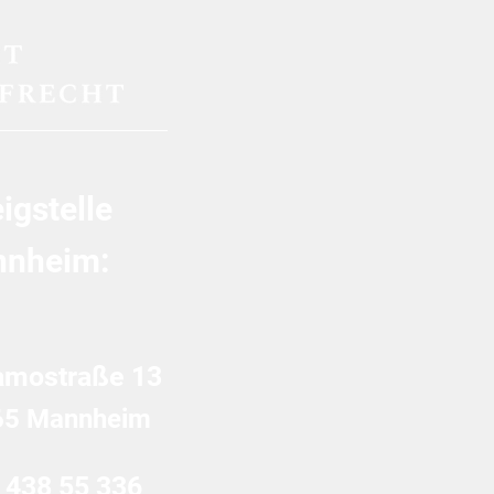
erpflichtig
igstelle
nheim:
amostraße 13
65 Mannheim
 438 55 336