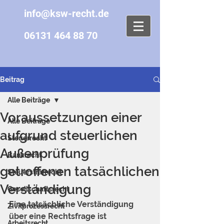
info@ksw-recht.de
06131 464 88 70
Beitrag
Alle Beiträge
Voraussetzungen einer
Alle Beiträge
aufgrund steuerlichen
Steuerrecht
Außenprüfung
Bankrecht
getroffenen tatsächlichen
Steuerstrafrecht
Verständigung
Gesellschaftsrecht
Eine tatsächliche Verständigung 
Zivilprozessrecht
über eine Rechtsfrage ist 
Arbeitsrecht