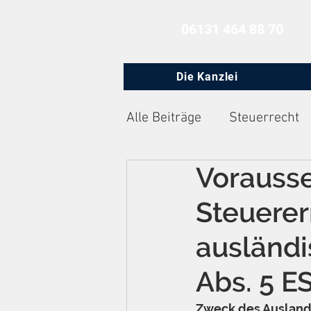
06131 464 88 70
Die Kanzlei
Alle Beiträge
Steuerrecht
Vorausse
Zivilprozessrecht
Arbe
Steuere
ausländi
Abs. 5 E
Zweck des Auslands