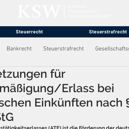
Steuerrecht
Steuerstrafrecht
Bankrecht
Steuerstrafrecht
Gesellschafts
tzungen für
itsrecht
rmäßigung/Erlass bei
schen Einkünften nach 
StG
tätigkeitserlasses (ATE) ist die Förderung der deut