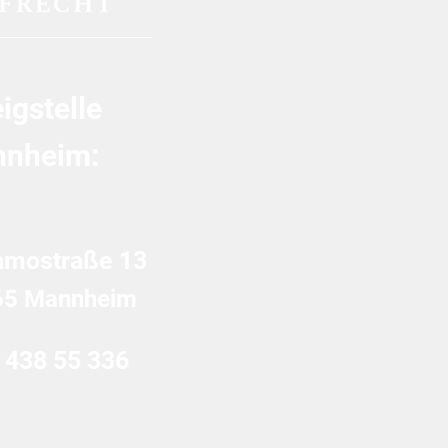
igstelle
nheim:
amostraße 13
65 Mannheim
 438 55 336