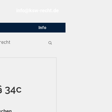
info@ksw-recht.de
Info
recht
§ 34c
schen 