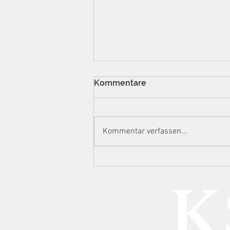
Kommentare
Kommentar verfassen...
Manipulierte
Auslesestreifen, 732.000
Euro Steuerschaden: BGH
zu Spielhallen, technischer
Urkundenfälschung und
GmbH-Haftung