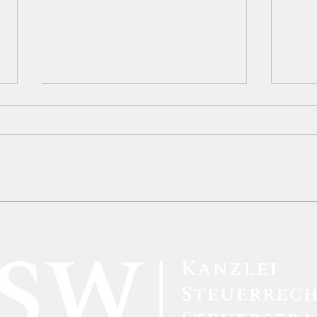
Neue BAföG-Regelungen:
BFH-
Höhere Förderbeträge und
Kryp
verbesserte Unterstützung
inne
für Studierende
steu