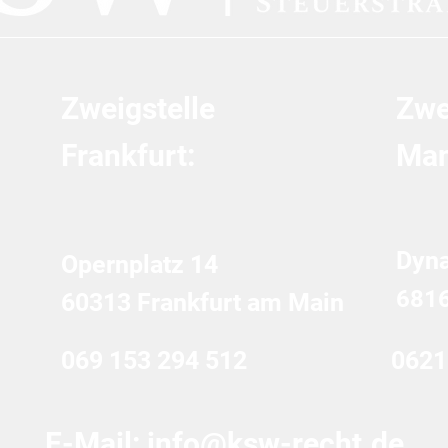
Zweigstelle
Zwe
Frankfurt:
Man
Dyn
Opernplatz 14
681
60313 Frankfurt am Main
069 153 294 512
0621
E-Mail:
info@ksw-recht.de