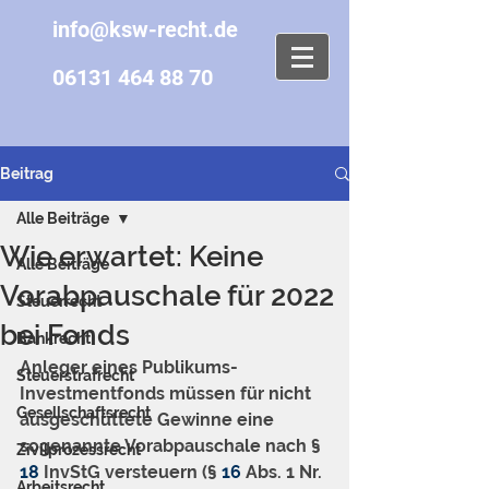
info@ksw-recht.de
06131 464 88 70
Beitrag
Alle Beiträge
Wie erwartet: Keine
Alle Beiträge
Vorabpauschale für 2022
Steuerrecht
bei Fonds
Bankrecht
Anleger eines Publikums-
Steuerstrafrecht
Investmentfonds müssen für nicht 
Gesellschaftsrecht
ausgeschüttete Gewinne eine 
sogenannte Vorabpauschale nach § 
Zivilprozessrecht
18
 InvStG versteuern (§ 
16
 Abs. 1 Nr. 
Arbeitsrecht