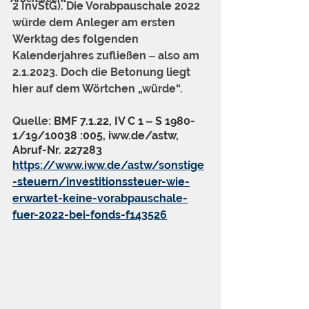
2 InvStG). Die Vorabpauschale 2022 
würde dem Anleger am ersten 
Werktag des folgenden 
Kalenderjahres zufließen ‒ also am 
2.1.2023. Doch die Betonung liegt 
hier auf dem Wörtchen „würde“.
Quelle: 
BMF 7.1.22, IV C 1 ‒ S 1980-
1/19/10038 :005, iww.de/astw, 
Abruf-Nr. 227283
https://www.iww.de/astw/sonstige
-steuern/investitionssteuer-wie-
erwartet-keine-vorabpauschale-
fuer-2022-bei-fonds-f143526