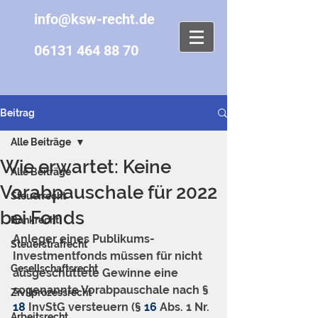
info@ksw-recht.de
06131 464 88 70
Beitrag
Alle Beiträge
Wie erwartet: Keine
Alle Beiträge
Vorabpauschale für 2022
Steuerrecht
bei Fonds
Bankrecht
Anleger eines Publikums-
Steuerstrafrecht
Investmentfonds müssen für nicht 
Gesellschaftsrecht
ausgeschüttete Gewinne eine 
sogenannte Vorabpauschale nach § 
Zivilprozessrecht
18
 InvStG versteuern (§ 
16
 Abs. 1 Nr. 
Arbeitsrecht