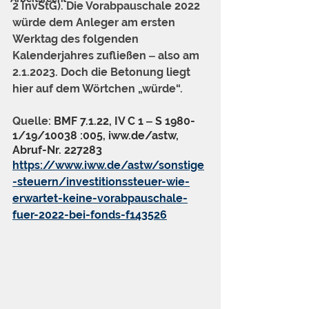
2 InvStG). Die Vorabpauschale 2022 
würde dem Anleger am ersten 
Werktag des folgenden 
Kalenderjahres zufließen ‒ also am 
2.1.2023. Doch die Betonung liegt 
hier auf dem Wörtchen „würde“.
Quelle: 
BMF 7.1.22, IV C 1 ‒ S 1980-
1/19/10038 :005, iww.de/astw, 
Abruf-Nr. 227283
https://www.iww.de/astw/sonstige
-steuern/investitionssteuer-wie-
erwartet-keine-vorabpauschale-
fuer-2022-bei-fonds-f143526