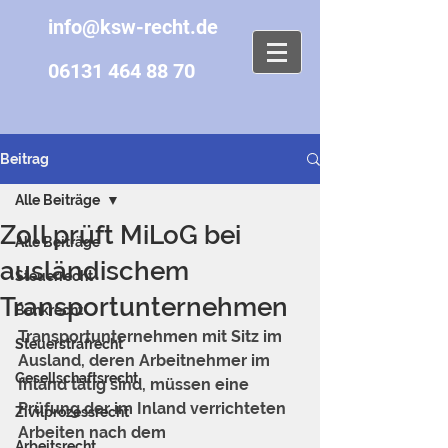
info@ksw-recht.de
06131 464 88 70
Beitrag
Alle Beiträge
Zoll prüft MiLoG bei
Alle Beiträge
ausländischem
Steuerrecht
Transportunternehmen
Bankrecht
Transportunternehmen mit Sitz im 
Steuerstrafrecht
Ausland, deren Arbeitnehmer im 
Gesellschaftsrecht
Inland tätig sind, müssen eine 
Prüfung der im Inland verrichteten 
Zivilprozessrecht
Arbeiten nach dem 
Arbeitsrecht