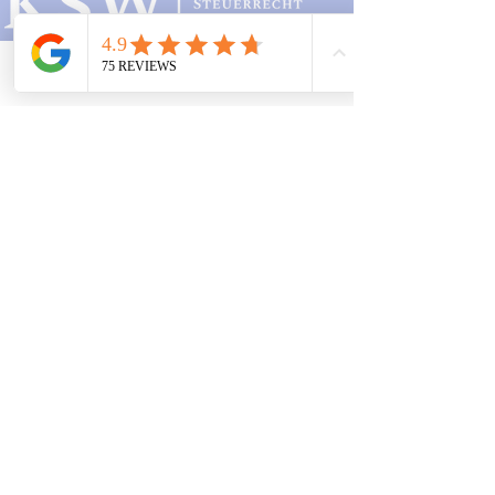
Studierende
Standorte
Telefon
Email
Adresse
Kanzlei
Mainz:
Mombacher Str. 93
55122 Mainz
06131 464 88 70
Zweigstelle
Frankfurt:
Opernplatz 14
60313 Frankfurt am Main