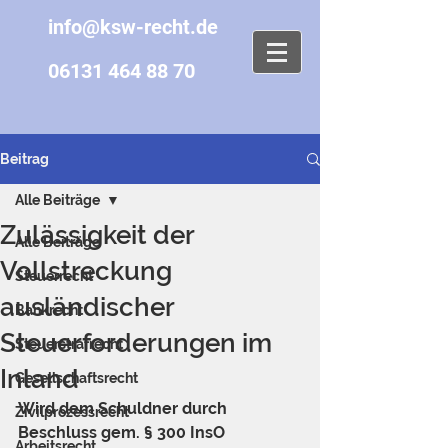
info@ksw-recht.de
06131 464 88 70
Beitrag
Alle Beiträge
Zulässigkeit der
Alle Beiträge
Vollstreckung
Steuerrecht
ausländischer
Bankrecht
Steuerforderungen im
Steuerstrafrecht
Inland
Gesellschaftsrecht
Wird dem Schuldner durch 
Zivilprozessrecht
Beschluss gem. § 300 InsO 
Arbeitsrecht