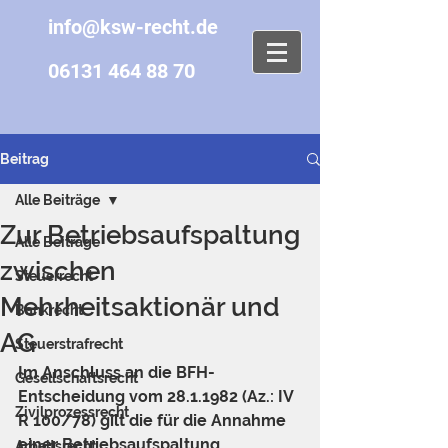
info@ksw-recht.de
06131 464 88 70
Beitrag
Alle Beiträge
Zur Betriebsaufspaltung
Alle Beiträge
zwischen
Steuerrecht
Mehrheitsaktionär und
Bankrecht
AG
Steuerstrafrecht
Im Anschluss an die BFH-
Gesellschaftsrecht
Entscheidung vom 28.1.1982 (Az.: IV 
Zivilprozessrecht
R 100/78) gilt die für die Annahme 
einer Betriebsaufspaltung 
Arbeitsrecht