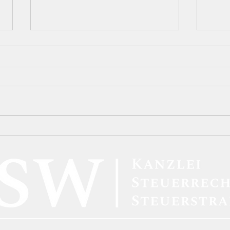
Die strafbefreiende
Die 
Selbstanzeige (§ 371 AO) in
Vors
der Plattformökonomie:
Karu
Eine dogmatische Analyse
Unzu
der Sperrwirkung im Lichte
„Inf
von DAC7
Dolo
Verf