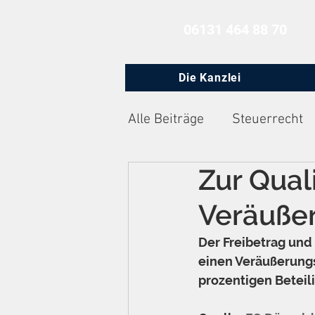
06131 464 88 70
Die Kanzlei
Alle Beiträge
Steuerrecht
Zur Qual
Zivilprozessrecht
Arbe
Veräuße
Der Freibetrag und 
einen Veräußerung
prozentigen Beteili