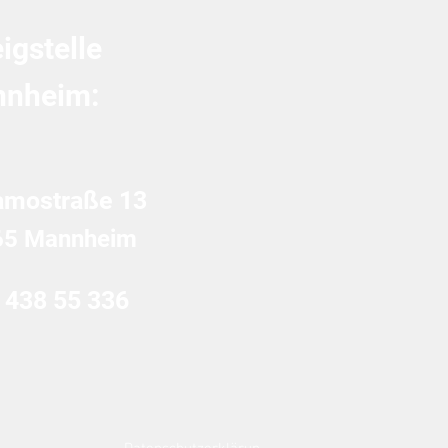
igstelle
nheim:
amostraße 13
65 Mannheim
 438 55 336