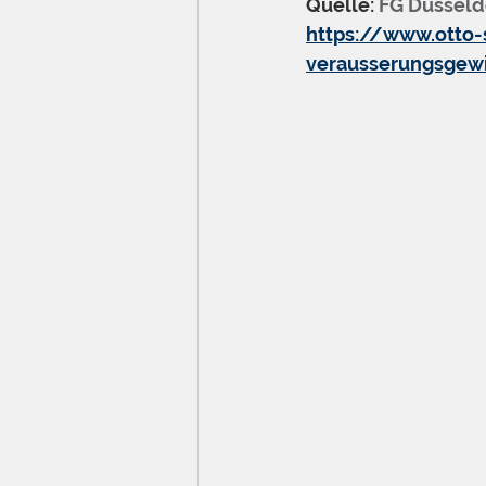
Quelle: 
FG Düsseldo
https://www.otto-
verausserungsgew