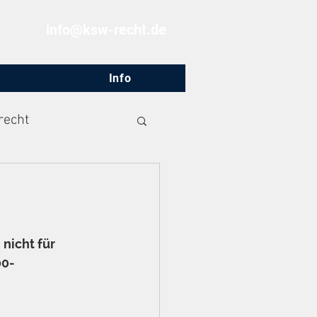
info@ksw-recht.de
Info
recht
nicht für 
00-