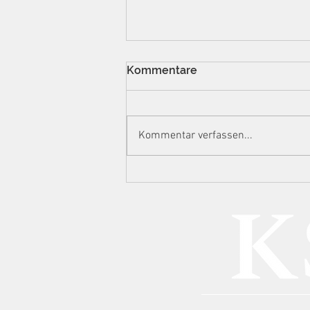
Kommentare
Kommentar verfassen...
Eskalationsstufe
Hausdurchsuchung:
Ermittlungsstrategien der
Steuerfahndung gegen
Content Creator im Lichte
von DAC7