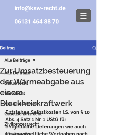
info@ksw-recht.de
06131 464 88 70
Beitrag
Alle Beiträge
Zur Umsatzbesteuerung
Alle Beiträge
der Wärmeabgabe aus
Steuerrecht
einem
Bankrecht
Blockheizkraftwerk
Steuerstrafrecht
Entstehen Selbstkosten i.S. von § 10 
Gesellschaftsrecht
Abs. 4 Satz 1 Nr. 1 UStG für 
Zivilprozessrecht
entgeltliche Lieferungen wie auch 
für unentgeltliche Wertgaben nach 
Arbeitsrecht