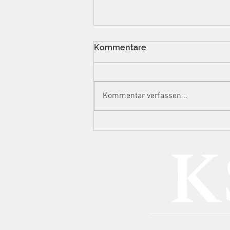
Kommentare
Kommentar verfassen...
Manipulierte
Auslesestreifen, 732.000
Euro Steuerschaden: BGH
zu Spielhallen, technischer
Urkundenfälschung und
GmbH-Haftung