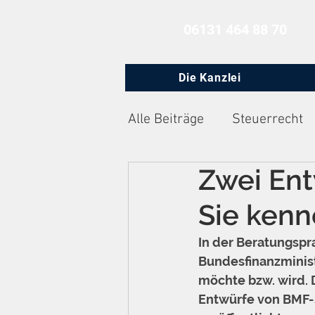
06131 464 88 70
Die Kanzlei
Alle Beiträge
Steuerrecht
Zwei Ent
Zivilprozessrecht
Arbe
Sie kenn
In der Beratungspra
Bundesfinanzminist
möchte bzw. wird. 
Entwürfe von BMF-S