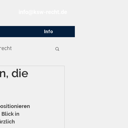
info@ksw-recht.de
Info
recht
, die
sitionieren 
Blick in 
rzlich 