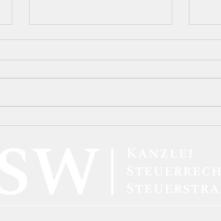
Neue BAföG-Regelungen:
BFH-
Höhere Förderbeträge und
Kryp
verbesserte Unterstützung
inne
für Studierende
steu