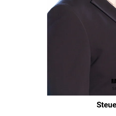
RA
St
Steue