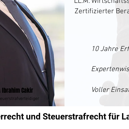
LL.M. Wirtschafts
Zertifi­zierter Be
10 Jahre Er
Expertenwis
Voller Eins
 Ibrahim Cakir
euerstrafverteidiger
rrecht und Steuerstrafrecht für 