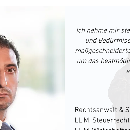
Ich nehme mir stet
und Bedürfniss
maßgeschneiderte 
um das bestmöglic
e
Rechtsanwalt & St
LL.M. Steuerrech