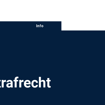
info@ksw-recht.de
Info
rafrecht