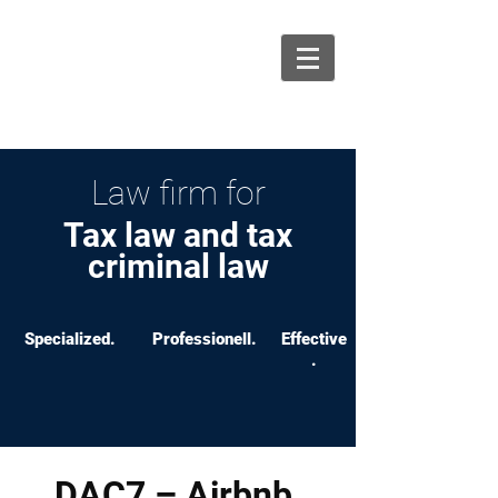
info@ksw-recht.de
06131 464 88 70
Law firm for
Tax law and tax
criminal law
Specialized.
Professionell.
Effective
.
DAC7 – Airbnb,