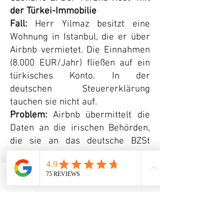
der Türkei-Immobilie
Fall:
Herr Yilmaz besitzt eine
Wohnung in Istanbul, die er über
Airbnb vermietet. Die Einnahmen
(8.000 EUR/Jahr) fließen auf ein
türkisches Konto. In der
deutschen Steuererklärung
tauchen sie nicht auf.
Problem:
Airbnb übermittelt die
Daten an die irischen Behörden,
die sie an das deutsche BZSt
weiterleiten. Durch DAC7 und den
AIA wird die Steuerhinterziehung
transparent. Lösung: Hier liegt ein
Telefon
Email
Adresse
hohes Strafbarkeitsrisiko vor (§
370 AO). Da die Daten schon
fließen, ist eine sofortige