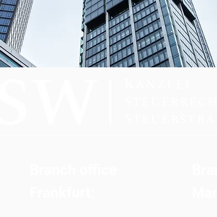
Branch office
Bra
Frankfurt:
Man