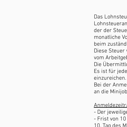
Das Lohnsteue
Lohnsteueran
der der Steue
monatliche V
beim zuständ
Diese Steuer
vom Arbeitgeb
Die Übermittl
Es ist für je
einzureichen.
Bei der Anmel
an die Minijo
Anmeldezeit
- Der jeweili
- Frist von 1
10. Tag des Mo