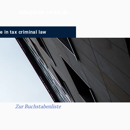
info@ksw-recht.de
e in tax criminal law
Zur Buchstabenliste