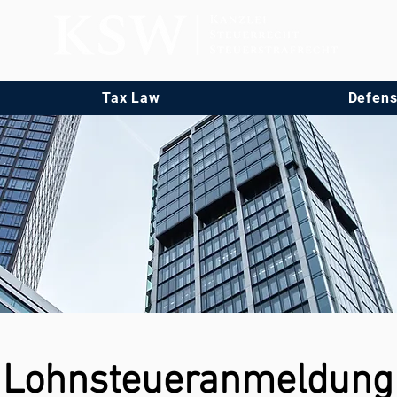
Tax Law
Defens
Lohnsteueranmeldung