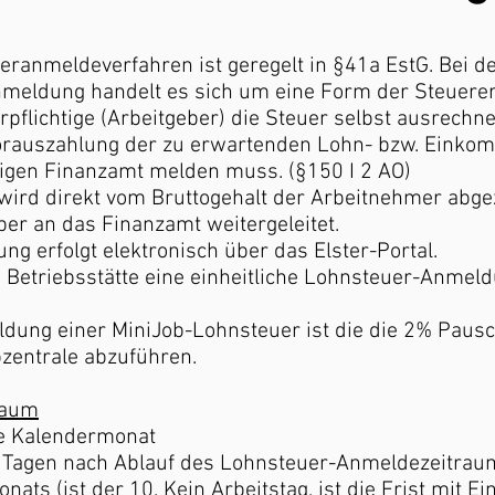
ranmeldeverfahren ist geregelt in §41a EstG. Bei d
meldung handelt es sich um eine Form der Steuerer
rpflichtige (Arbeitgeber) die Steuer selbst ausrechn
orauszahlung der zu erwartenden Lohn- bzw. Einko
igen Finanzamt melden muss. (§150 I 2 AO)
 wird direkt vom Bruttogehalt der Arbeitnehmer abg
er an das Finanzamt weitergeleitet.
ung erfolgt elektronisch über das Elster-Portal.
de Betriebsstätte eine einheitliche Lohnsteuer-Anmel
dung einer MiniJob-Lohnsteuer ist die die 2% Pausc
bzentrale abzuführen.
raum
ge Kalendermonat
0 Tagen nach Ablauf des Lohnsteuer-Anmeldezeitraum
nats (ist der 10. Kein Arbeitstag, ist die Frist mit 