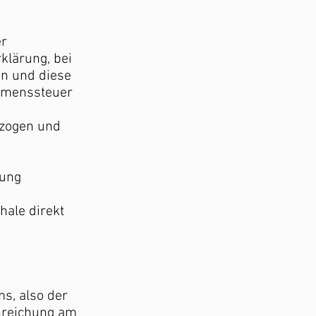
er
klärung, bei
en und diese
mmenssteuer
ezogen und
dung
hale direkt
s, also der
Einreichung am