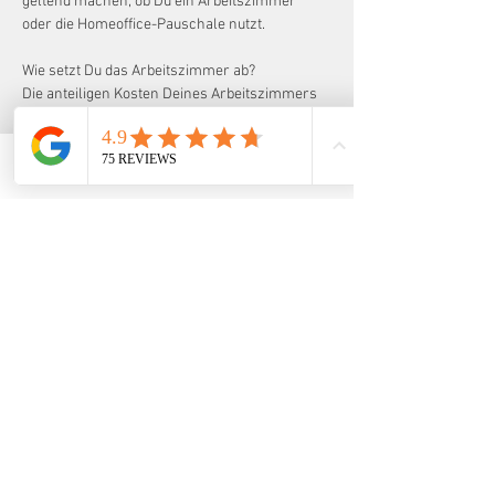
geltend machen, ob Du ein Arbeitszimmer 
oder die Homeoffice-Pauschale nutzt.
Wie setzt Du das Arbeitszimmer ab?
Die anteiligen Kosten Deines Arbeitszimmers 
berechnest Du nach dem Verhältnis der 
Fläche des Arbeitszimmers zur 
Gesamtwohnfläche. Dazu zählen unter 
Telefon
Email
Adresse
anderem:
Miete
Energiekosten (Strom, Heizung)
Reinigungskosten
Gebäudeabschreibung bei 
Immobilienbesitzern
Renovierungskosten und Einrichtung des 
Arbeitszimmers kannst Du in vollem Umfang 
absetzen.
Fazit
Ab 2023 profitieren viele Arbeitnehmer von der 
neuen 
Homeoffice-Pauschale
, die bis zu 1.260 
Euro im Jahr betragen kann. Wer ein 