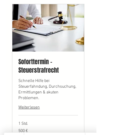
Soforttermin –
Steuerstrafrecht
Schnelle Hilfe bei
Steuerfahndung, Durchsuchung,
Ermittlungen & akuten
Problemen.
Weiterlesen
1 Std.
500
500 €
Euro