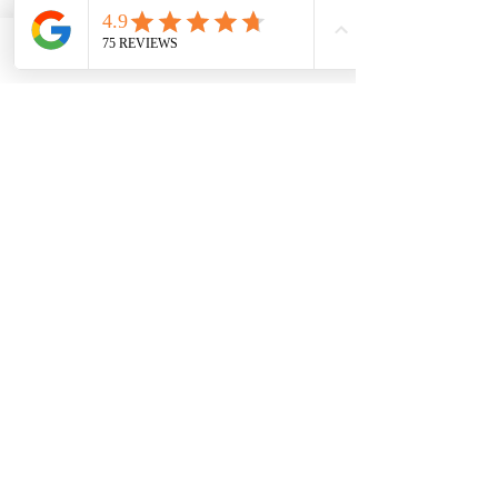
Buchen
Telefon
Email
Adresse
Standorte
Kanzlei
Mainz:
Mombacher Str. 93
55122 Mainz
06131 464 88 70