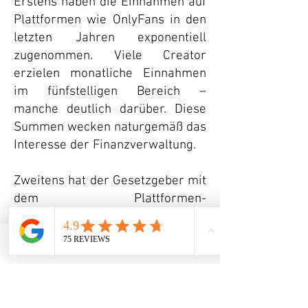
Erstens haben die Einnahmen auf
Plattformen wie OnlyFans in den
letzten Jahren exponentiell
zugenommen. Viele Creator
erzielen monatliche Einnahmen
im fünfstelligen Bereich –
manche deutlich darüber. Diese
Summen wecken naturgemäß das
Interesse der Finanzverwaltung.
Zweitens hat der Gesetzgeber mit
dem Plattformen-
Steuertransparenzgesetz (PStTG)
ein Instrument geschaffen, das
die automatische Meldung von
Telefon
Email
Adresse
Plattformumsätzen an die
Finanzbehörden vorschreibt. Seit
2023 müssen Plattformen wie