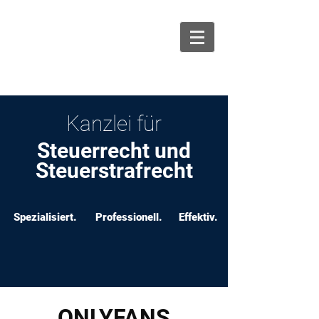
info@ksw-recht.de
06131 464 88 70
Kanzlei für
Steuerrecht und
Steuerstrafrecht
Spezialisiert.
Professionell.
Effektiv.
ONLYFANS