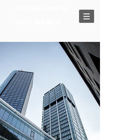
info@ksw-recht.de
06131 464 88 70