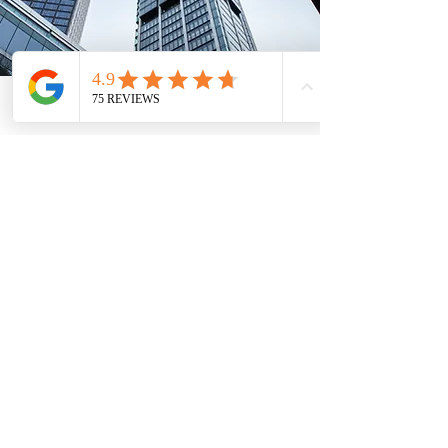
Telefon
Email
Adresse
Standorte
Kanzlei
Mainz:
Mombacher Str. 93
55122 Mainz