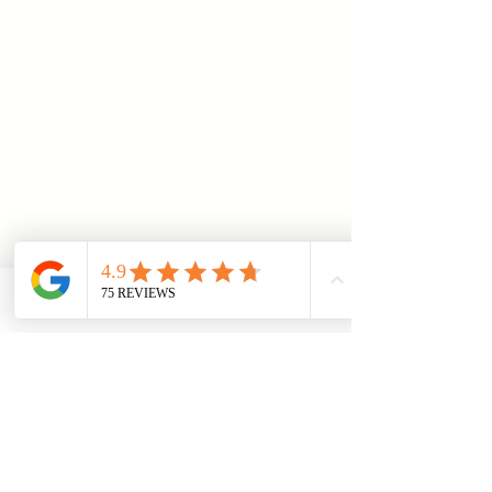
Ich danke Herrn Çakır
herzlich, da er mich in
meinem Fall kompetent
beraten und durch seine
gezielte Unterstützung ein
positives Ergebnis erzielt
hat. Ich kann ihn
uneingeschränkt
Telefon
Email
Adresse
weiterempfehlen.