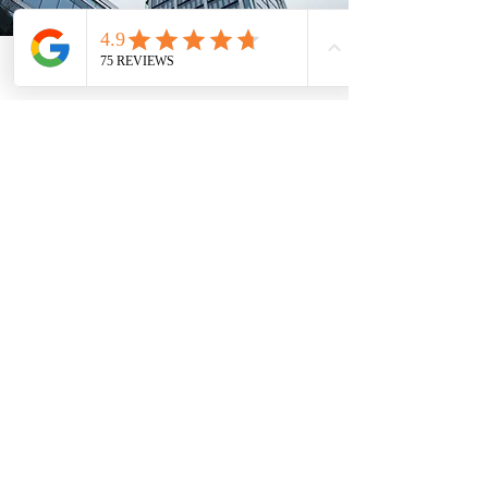
Telefon
Email
Adresse
Standorte
Kanzlei
Mainz:
Mombacher Str. 93
55122 Mainz
06131 464 88 70