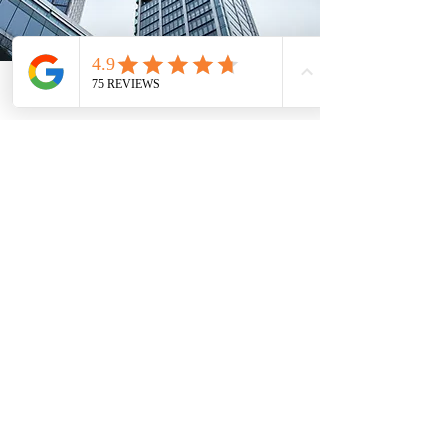
Telefon
Email
Adresse
Standorte
Kanzlei
Mainz:
Mombacher Str. 93
55122 Mainz